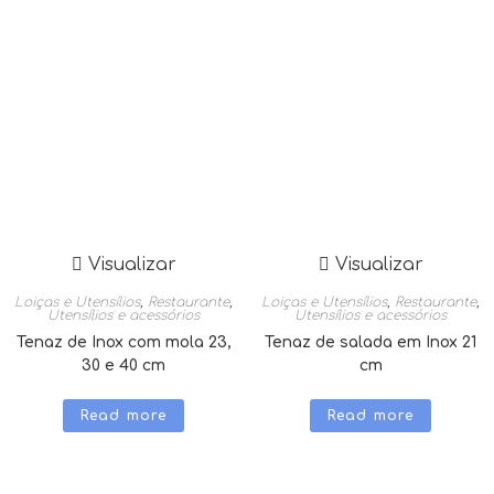
Visualizar
Visualizar
Loiças e Utensílios
,
Restaurante
,
Loiças e Utensílios
,
Restaurante
,
Utensílios e acessórios
Utensílios e acessórios
Tenaz de Inox com mola 23,
Tenaz de salada em Inox 21
30 e 40 cm
cm
Read more
Read more