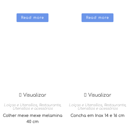
Read more
Read more
Visualizar
Visualizar
Loiças e Utensílios
,
Restaurante
,
Loiças e Utensílios
,
Restaurante
,
Utensílios e acessórios
Utensílios e acessórios
Colher mexe mexe melamina
Concha em Inox 14 e 16 cm
40 cm