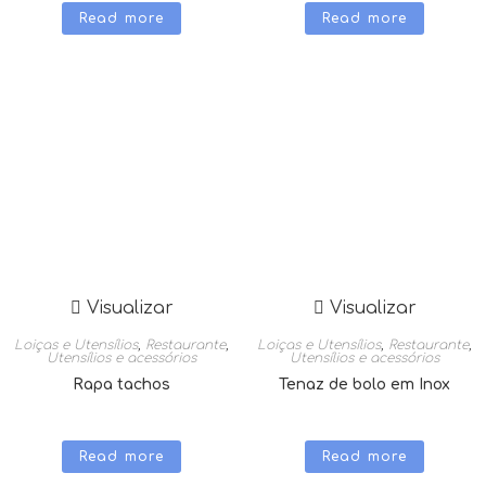
Read more
Read more
Visualizar
Visualizar
Loiças e Utensílios
,
Restaurante
,
Loiças e Utensílios
,
Restaurante
,
Utensílios e acessórios
Utensílios e acessórios
Rapa tachos
Tenaz de bolo em Inox
Read more
Read more