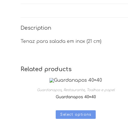
Description
Tenaz para salada em inox (21 cm)
Related products
Guardanapos
,
Restaurante
,
Toalhas e papel
Guardanapos 40×40
Select options