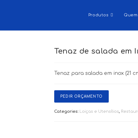
Produtos
Quem
Tenaz de salada em I
Tenaz para salada em inox (21 c
PEDIR ORÇAMENTO
Categories:
Loiças e Utensílios
,
Restaur