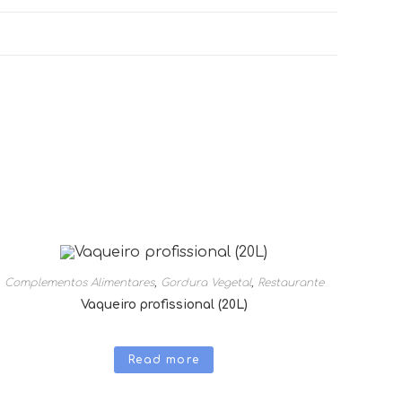
Complementos Alimentares
,
Gordura Vegetal
,
Restaurante
Vaqueiro profissional (20L)
Read more