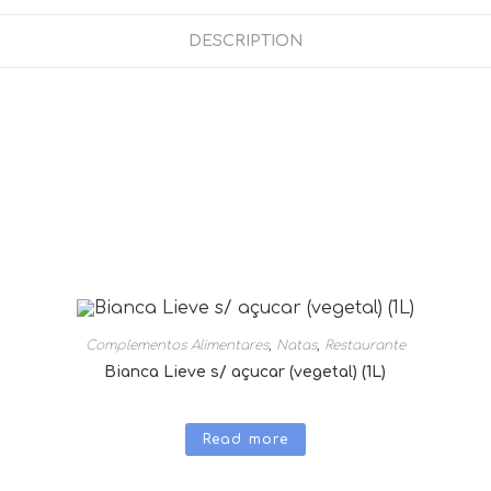
DESCRIPTION
Complementos Alimentares
,
Natas
,
Restaurante
Bianca Lieve s/ açucar (vegetal) (1L)
Read more