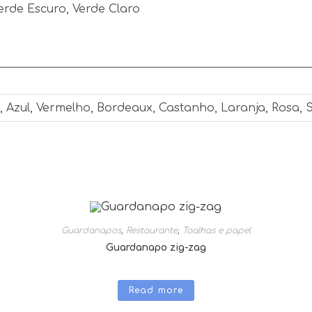
erde Escuro, Verde Claro
o, Azul, Vermelho, Bordeaux, Castanho, Laranja, Rosa, 
Guardanapos
,
Restaurante
,
Toalhas e papel
Guardanapo zig-zag
Read more