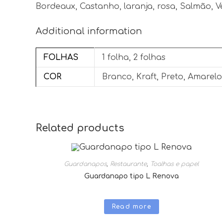
Bordeaux, Castanho, laranja, rosa, Salmão, V
Additional information
FOLHAS
1 folha, 2 folhas
COR
Branco, Kraft, Preto, Amarel
Related products
Guardanapos
,
Restaurante
,
Toalhas e papel
Guardanapo tipo L Renova
Read more