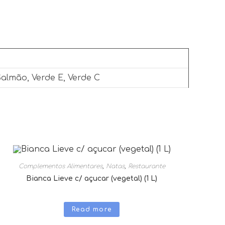
Salmão, Verde E, Verde C
Complementos Alimentares
,
Natas
,
Restaurante
Bianca Lieve c/ açucar (vegetal) (1 L)
Read more