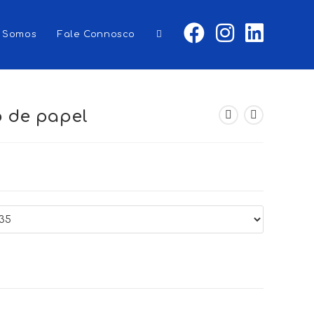
 Somos
Fale Connosco
Toggle
website
 de papel
search