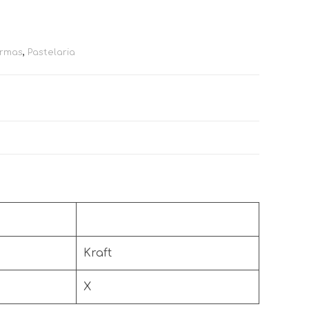
rmas
,
Pastelaria
Kraft
X