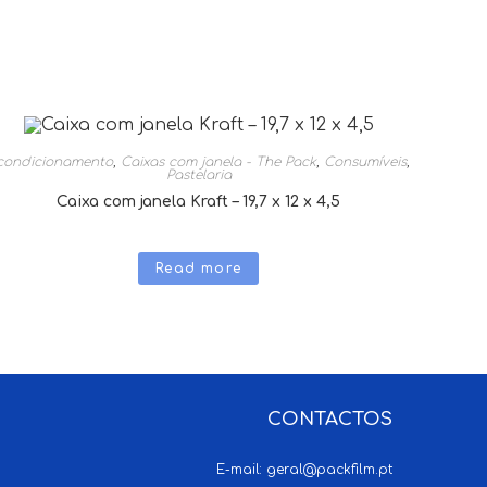
condicionamento
,
Caixas com janela - The Pack
,
Consumíveis
,
Pastelaria
Caixa com janela Kraft – 19,7 x 12 x 4,5
Read more
CONTACTOS
E-mail:
geral@packfilm.pt