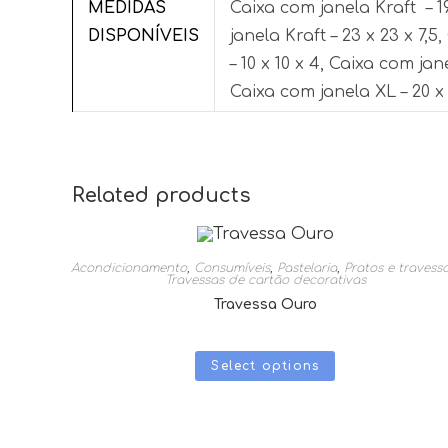
MEDIDAS
Caixa com janela Kraft – 19,
DISPONÍVEIS
janela Kraft – 23 x 23 x 7,5
– 10 x 10 x 4, Caixa com jan
Caixa com janela XL – 20 x 
Related products
Acondicionamento
,
Consumíveis
,
Pastelaria
,
Pratos e travess
Travessas de cartão decorativas
Travessa Ouro
Select options