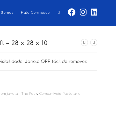
 Somos
Fale Connosco
Toggle
website
 – 28 x 28 x 10
visibilidade. Janela OPP fácil de remover.
search
com janela - The Pack
,
Consumíveis
,
Pastelaria