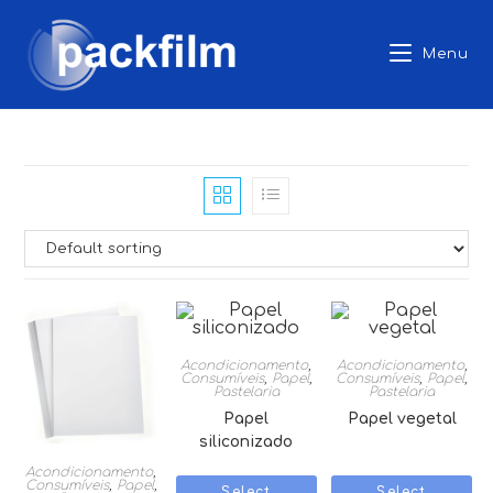
Skip
to
Menu
content
Acondicionamento
,
Acondicionamento
,
Consumíveis
,
Papel
,
Consumíveis
,
Papel
,
Pastelaria
Pastelaria
Papel
Papel vegetal
siliconizado
Acondicionamento
,
Consumíveis
,
Papel
,
Select
Select