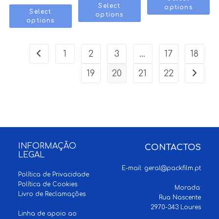
Select
options
Select
options
options
1
2
3
…
17
18
19
20
21
22
INFORMAÇÃO
CONTACTOS
LEGAL
E-mail:
geral@packfilm.pt
Política de Privacidade
Política de Cookies
Morada:
Livro de Reclamações
Rua Nascente
2970-343 Loures
Linha de apoio ao