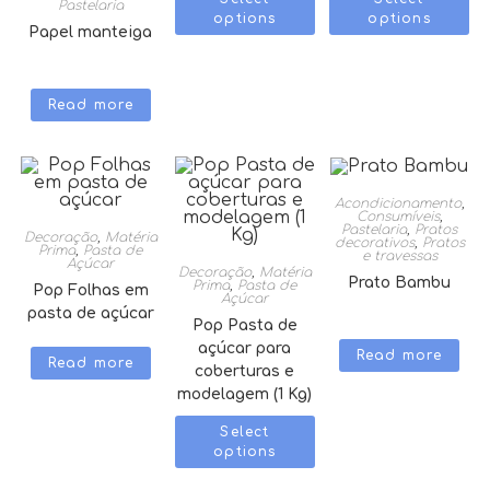
Pastelaria
options
options
Papel manteiga
Read more
Acondicionamento
,
Consumíveis
,
Pastelaria
,
Pratos
Decoração
,
Matéria
decorativos
,
Pratos
Prima
,
Pasta de
e travessas
Açúcar
Decoração
,
Matéria
Prato Bambu
Prima
,
Pasta de
Pop Folhas em
Açúcar
pasta de açúcar
Pop Pasta de
açúcar para
Read more
Read more
coberturas e
modelagem (1 Kg)
Select
options