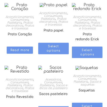
Acondicionamento
,
Consumíveis
,
Acondicionamento
,
Acondicionamento
,
Pastelaria
,
Pratos
Consumíveis
,
Consumíveis
,
decorativos
,
Pratos
Pastelaria
,
Pratos
Pastelaria
,
Pratos
e travessas
decorativos
,
Pratos
decorativos
,
Pratos
e travessas
e travessas
Prato papel
Prato Coração
Prato
redondo Erick
Select
Read more
Select
options
options
Acondicionamento
,
Consumíveis
,
Acondicionamento
,
Acessórios
,
Pastelaria
,
Sacos e
Consumíveis
,
Consumíveis
,
saquetas
Pastelaria
,
Pratos
Pastelaria
,
Sacos e
decorativos
,
Pratos
Bicos de pasteleiro
Saquetas
e travessas
Sacos pasteleiro
Prato Revestido
Select