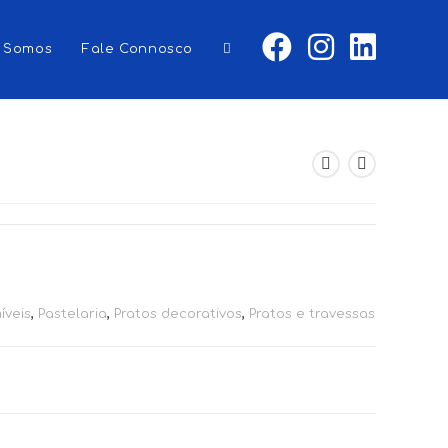
 Somos
Fale Connosco
Toggle
website
search
íveis
,
Pastelaria
,
Pratos decorativos
,
Pratos e travessas