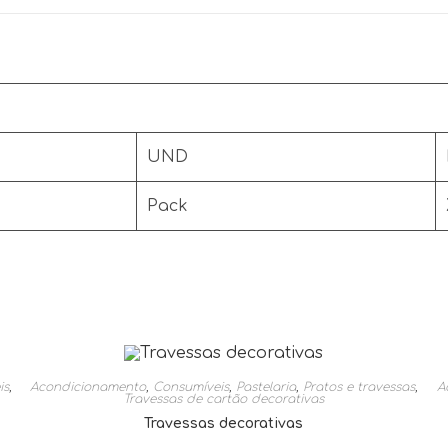
UND
Pack
is
,
Acondicionamento
,
Consumíveis
,
Pastelaria
,
Pratos e travessas
,
A
Travessas de cartão decorativas
Travessas decorativas