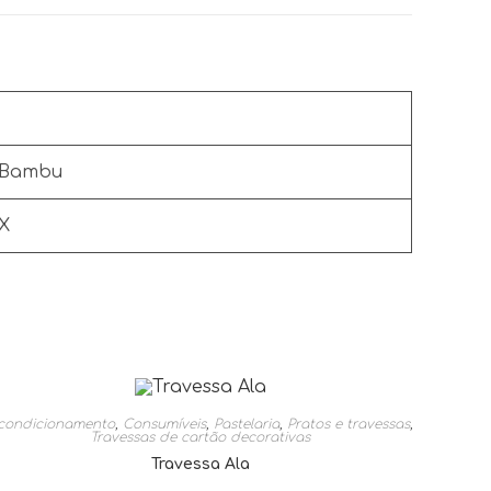
Bambu
X
condicionamento
,
Consumíveis
,
Pastelaria
,
Pratos e travessas
,
Travessas de cartão decorativas
Travessa Ala