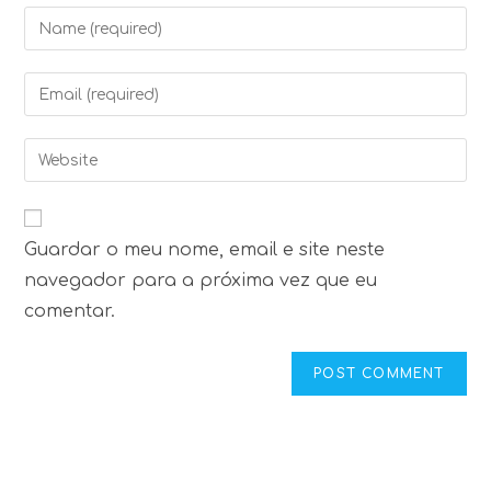
Enter
your
name
Enter
or
your
username
email
Enter
to
address
your
comment
to
website
comment
URL
Guardar o meu nome, email e site neste
(optional)
navegador para a próxima vez que eu
comentar.