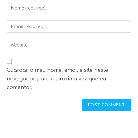
Enter
your
name
Enter
or
your
username
email
Enter
to
address
your
comment
to
website
comment
URL
Guardar o meu nome, email e site neste
(optional)
navegador para a próxima vez que eu
comentar.