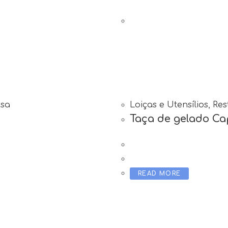
esa
Loiças e Utensílios
,
Res
Taça de gelado Ca
READ MORE