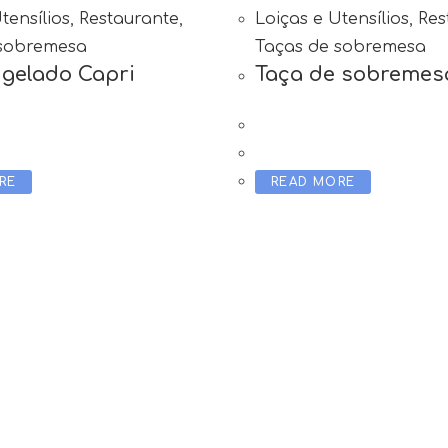
tensílios
,
Restaurante
,
Loiças e Utensílios
,
Res
 sobremesa
Taças de sobremesa
 gelado Capri
Taça de sobremes
RE
READ MORE
a irá analisar e recomendar produtos baseados nas 