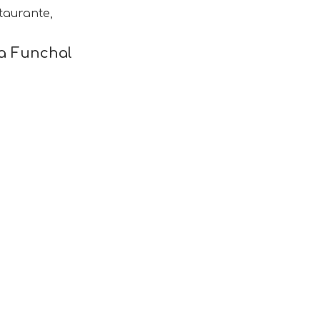
taurante
,
a Funchal
suas necessidades.