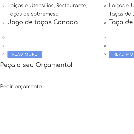
Loiças e Utensílios
,
Restaurante
,
Loiças e U
Taças de sobremesa
Taças de
Jogo de taças Canada
Taça de
READ MORE
READ MO
Peça o seu Orçamento!
Contacte-nos e peça o seu orçamento. A nossa equip
Pedir orçamento