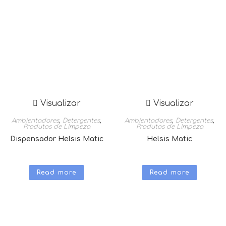
Visualizar
Visualizar
Ambientadores
,
Detergentes
,
Ambientadores
,
Detergentes
,
Produtos de Limpeza
Produtos de Limpeza
Dispensador Helsis Matic
Helsis Matic
Read more
Read more