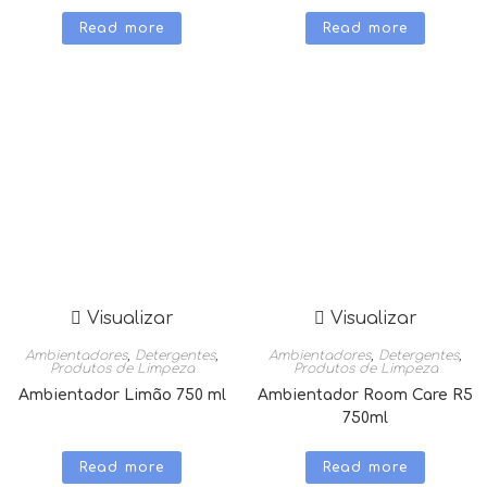
Read more
Read more
Visualizar
Visualizar
Ambientadores
,
Detergentes
,
Ambientadores
,
Detergentes
,
Produtos de Limpeza
Produtos de Limpeza
Ambientador Limão 750 ml
Ambientador Room Care R5
750ml
Read more
Read more