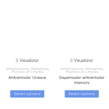
Visualizar
Visualizar
Ambientadores
,
Detergentes
,
Ambientadores
,
Detergentes
,
Produtos de Limpeza
Produtos de Limpeza
Ambientador Uriwave
Dispensador ambientador
Intensity
Select options
Select options