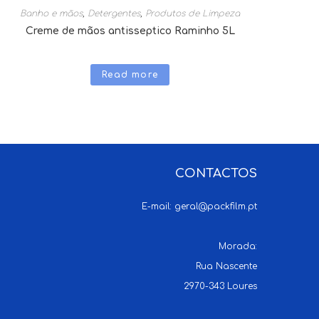
Banho e mãos
,
Detergentes
,
Produtos de Limpeza
Creme de mãos antisseptico Raminho 5L
Read more
CONTACTOS
E-mail:
geral@packfilm.pt
Morada:
Rua Nascente
2970-343 Loures