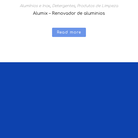
Alumínios e Inox
,
Detergentes
,
Produtos de Limpeza
Alumix – Renovador de aluminios
Read more