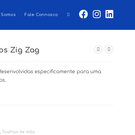
 Somos
Fale Connosco
Toggle
website
os Zig Zag
desenvolvidas especificamente para uma
search
os.
,
Toalhas de mão