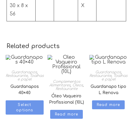
30 x 8 x
X
56
Related products
Guardanapos
,
Guardanapos
,
Restaurante
,
Toalhas
Restaurante
,
Toalhas
e papel
e papel
Complementos
Alimentares
,
Óleos
,
Guardanapos
Guardanapo tipo
Restaurante
40×40
L Renova
Óleo Vaqueiro
Profissional (10L)
Select
Read more
options
Read more