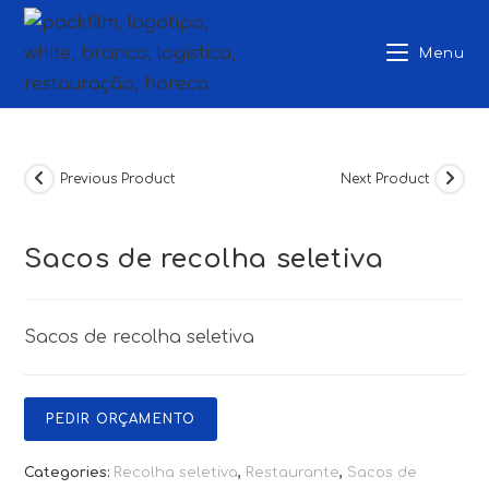
Skip
to
Menu
content
Previous Product
Next Product
Sacos de recolha seletiva
Sacos de recolha seletiva
PEDIR ORÇAMENTO
Categories:
Recolha seletiva
,
Restaurante
,
Sacos de