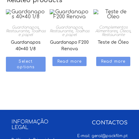
Related products
Guardanapos
,
Guardanapos
,
Complementos
Restaurante
,
Toalhas
Restaurante
,
Toalhas
Alimentares
,
Óleos
,
e papel
e papel
Restaurante
Guardanapos
Guardanapo F200
Teste de Óleo
40×40 1/8
Renova
Select
Read more
Read more
options
INFORMAÇÃO
CONTACTOS
LEGAL
E-mail:
geral@packfilm.pt