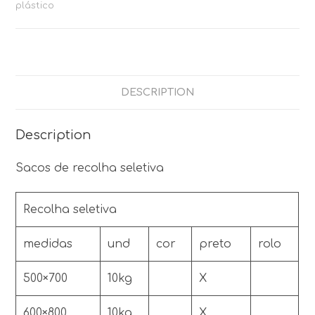
plástico
DESCRIPTION
Description
Sacos de recolha seletiva
Recolha seletiva
medidas
und
cor
preto
rolo
500×700
10kg
X
600×800
10kg
X