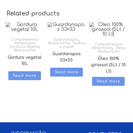
Related products
Complementos
Guardanapos
,
Alimentares
,
Restaurante
,
Toalhas
Complementos
Gordura Vegetal
,
e papel
Alimentares
,
Óleos
,
Restaurante
Restaurante
Guardanapos
Gordura vegetal
Óleo 100%
33×33
10L
girassol (5Lt / 10
Lt)
Read more
Read more
Read more