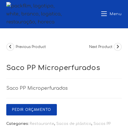
Skip
to
Menu
content
Previous Product
Next Product
Saco PP Microperfurados
Saco PP Microperfurados
PEDIR ORÇAMENTO
Categories:
Restaurante
,
Sacos de plástico
,
Sacos PP