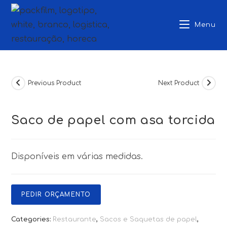
Skip
to
Menu
content
Previous Product
Next Product
Saco de papel com asa torcida
Disponíveis em várias medidas.
PEDIR ORÇAMENTO
Categories:
Restaurante
,
Sacos e Saquetas de papel
,