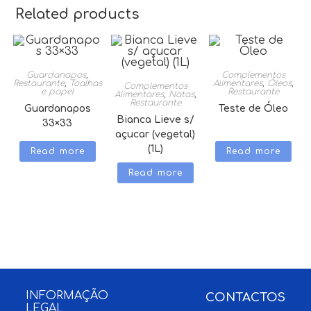
Related products
Guardanapos
,
Complementos
Restaurante
,
Toalhas
Alimentares
,
Óleos
,
Complementos
e papel
Restaurante
Alimentares
,
Natas
,
Restaurante
Guardanapos
Teste de Óleo
Bianca Lieve s/
33×33
açucar (vegetal)
(1L)
Read more
Read more
Read more
INFORMAÇÃO
CONTACTOS
LEGAL