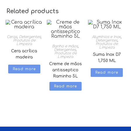
Related products
Ceras
,
Detergentes
,
Alumínios e Inox
,
Produtos de
Detergentes
,
Limpeza
Produtos de
Banho e mãos
,
Limpeza
Detergentes
,
Cera acrílica
Produtos de
Suma Inox D7
Limpeza
madeira
1,750 ML
Creme de mãos
Read more
antisseptico
Read more
Raminho 5L
Read more