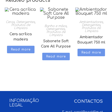
Related products
Ceras
,
Detergentes
,
Ambientadores
,
Produtos de
Detergentes
,
Banho e mãos
,
Limpeza
Produtos de
Detergentes
,
Limpeza
Produtos de
Cera acrílica
Limpeza
Ambientador
madeira
Sabonete Soft
Bouquet 750 ml
Care All Purpose
Read more
Read more
Read more
INFORMAÇÃO
CONTACTOS
LEGAL
E-mail:
geral@packfilm.pt