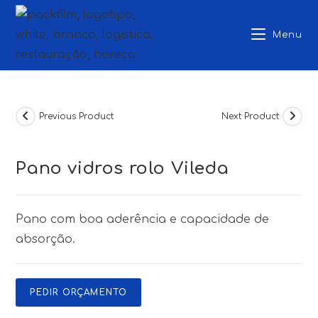
Skip
to
Menu
content
Previous Product
Next Product
Pano vidros rolo Vileda
Pano com boa aderência e capacidade de
absorção.
PEDIR ORÇAMENTO