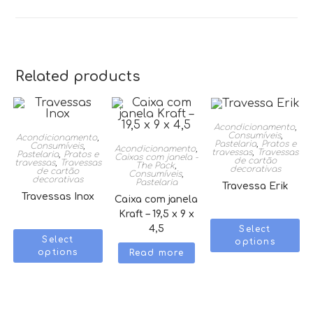
Related products
Acondicionamento
,
Consumíveis
,
Acondicionamento
,
Pastelaria
,
Pratos e
Consumíveis
,
Acondicionamento
,
travessas
,
Travessas
Pastelaria
,
Pratos e
Caixas com janela -
de cartão
travessas
,
Travessas
The Pack
,
decorativas
de cartão
Consumíveis
,
decorativas
Pastelaria
Travessa Erik
Travessas Inox
Caixa com janela
Kraft – 19,5 x 9 x
4,5
Select
Select
options
options
Read more