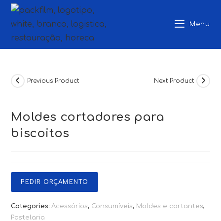
Skip
to
Menu
content
Previous Product
Next Product
Moldes cortadores para
biscoitos
PEDIR ORÇAMENTO
Categories:
Acessórios
,
Consumíveis
,
Moldes e cortantes
,
Pastelaria