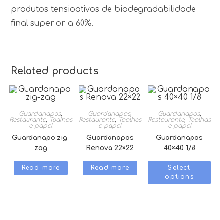
produtos tensioativos de biodegradabilidade
final superior a 60%.
Related products
Guardanapos
,
Guardanapos
,
Guardanapos
,
Restaurante
,
Toalhas
Restaurante
,
Toalhas
Restaurante
,
Toalhas
e papel
e papel
e papel
Guardanapo zig-
Guardanapos
Guardanapos
zag
Renova 22×22
40×40 1/8
Read more
Read more
Select
options