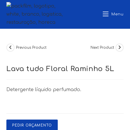
Skip
to
Menu
content
Previous Product
Next Product
Lava tudo Floral Raminho 5L
Detergente líquido perfumado.
PEDIR ORÇAMENTO