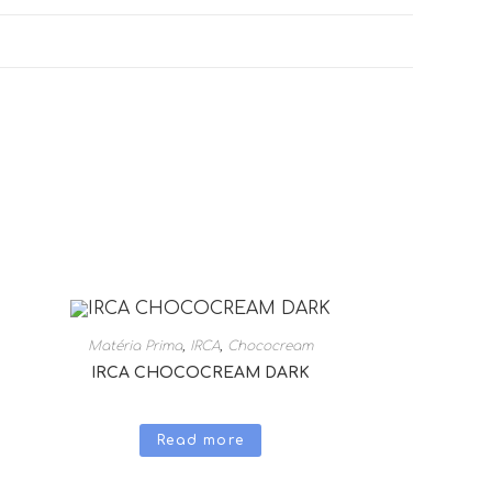
Matéria Prima
,
IRCA
,
Chococream
IRCA CHOCOCREAM DARK
Read more