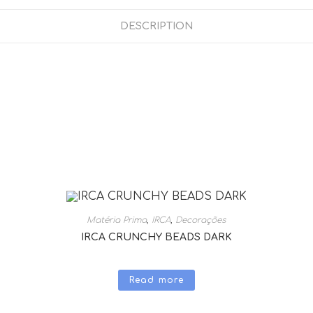
DESCRIPTION
Matéria Prima
,
IRCA
,
Decorações
IRCA CRUNCHY BEADS DARK
Read more