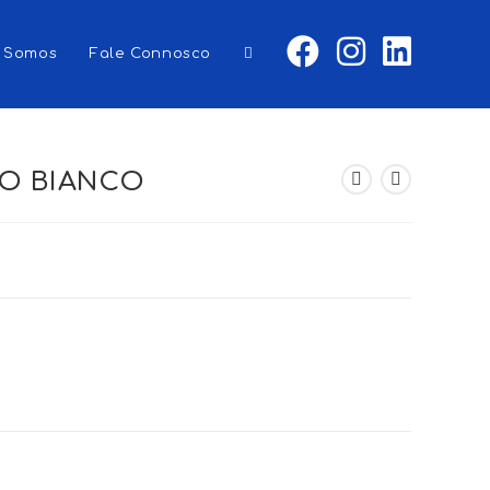
 Somos
Fale Connosco
Toggle
website
TO BIANCO
search