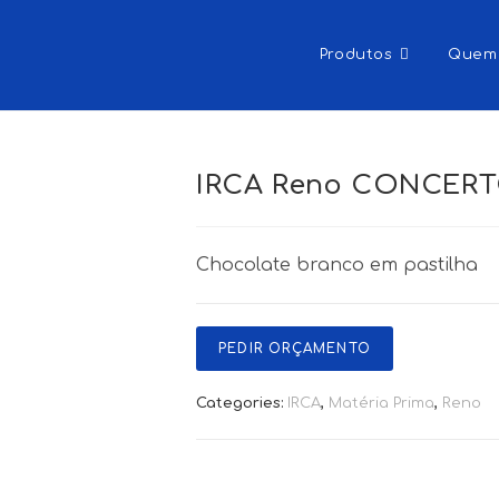
Produtos
Quem
IRCA Reno CONCER
Chocolate branco em pastilha
PEDIR ORÇAMENTO
Categories:
IRCA
,
Matéria Prima
,
Reno