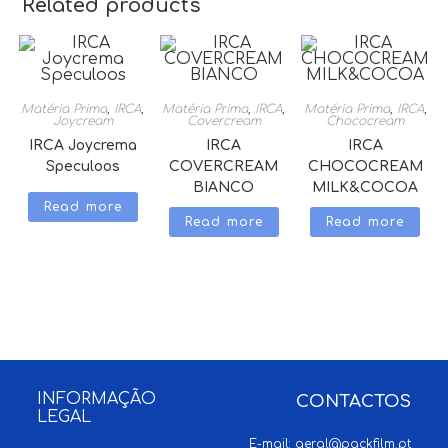
Related products
Matéria Prima
,
IRCA
,
Matéria Prima
,
IRCA
,
Matéria Prima
,
IRCA
,
Joycream
Covercream
Chococream
IRCA Joycrema
IRCA
IRCA
Speculoos
COVERCREAM
CHOCOCREAM
BIANCO
MILK&COCOA
Read more
Read more
Read more
INFORMAÇÃO
CONTACTOS
LEGAL
E-mail:
geral@packfilm.pt