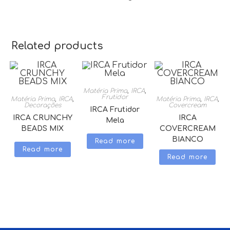
Related products
Matéria Prima
,
IRCA
,
Frutidor
Matéria Prima
,
IRCA
,
Matéria Prima
,
IRCA
,
Decorações
Covercream
IRCA Frutidor
IRCA CRUNCHY
IRCA
Mela
BEADS MIX
COVERCREAM
BIANCO
Read more
Read more
Read more