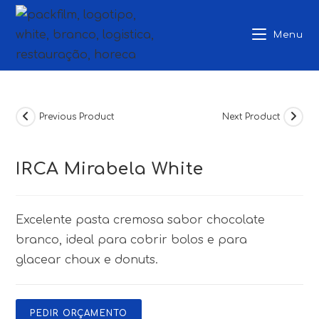
Skip
to
Menu
content
Previous Product
Next Product
IRCA Mirabela White
Excelente pasta cremosa sabor chocolate
branco, ideal para cobrir bolos e para
glacear
choux
e donuts.
PEDIR ORÇAMENTO