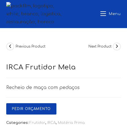
Skip
to
Menu
content
Previous Product
Next Product
IRCA Frutidor Mela
Recheio de maça com pedaços
PEDIR ORÇAMENTO
Categories:
Frutidor
,
IRCA
,
Matéria Prima