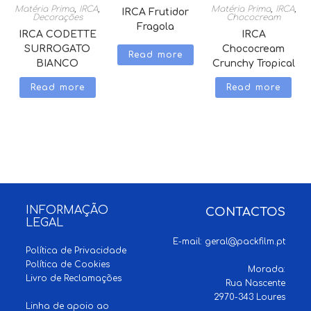
Matéria Prima
,
IRCA
,
Matéria Prima
,
IRCA
,
IRCA Frutidor
Decorações
Chococream
Fragola
IRCA CODETTE
IRCA
SURROGATO
Chococream
Read more
BIANCO
Crunchy Tropical
Read more
Read more
INFORMAÇÃO
CONTACTOS
LEGAL
E-mail:
geral@packfilm.pt
Política de Privacidade
Política de Cookies
Morada:
Livro de Reclamações
Rua Nascente
2970-343 Loures
Linha de apoio ao