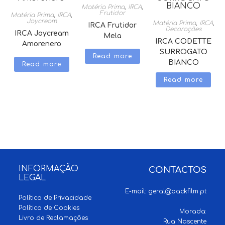
Matéria Prima
,
IRCA
,
Frutidor
Matéria Prima
,
IRCA
,
Joycream
Matéria Prima
,
IRCA
,
IRCA Frutidor
Decorações
IRCA Joycream
Mela
IRCA CODETTE
Amorenero
SURROGATO
Read more
BIANCO
Read more
Read more
INFORMAÇÃO
CONTACTOS
LEGAL
E-mail:
geral@packfilm.pt
Política de Privacidade
Política de Cookies
Morada:
Livro de Reclamações
Rua Nascente