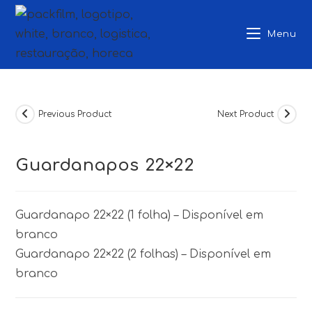
Skip
to
Menu
content
Previous Product
Next Product
Guardanapos 22×22
Guardanapo 22×22 (1 folha) – Disponível em
branco
Guardanapo 22×22 (2 folhas) – Disponível em
branco