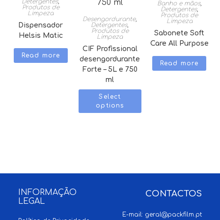
Detergentes
,
Banho e mãos
,
Produtos de
Detergentes
,
Limpeza
Produtos de
Desengordurante
,
Limpeza
Dispensador
Detergentes
,
Produtos de
Sabonete Soft
Helsis Matic
Limpeza
Care All Purpose
CIF Profissional
Read more
desengordurante
Read more
Forte – 5L e 750
ml
Select
options
INFORMAÇÃO
CONTACTOS
LEGAL
E-mail:
geral@packfilm.pt