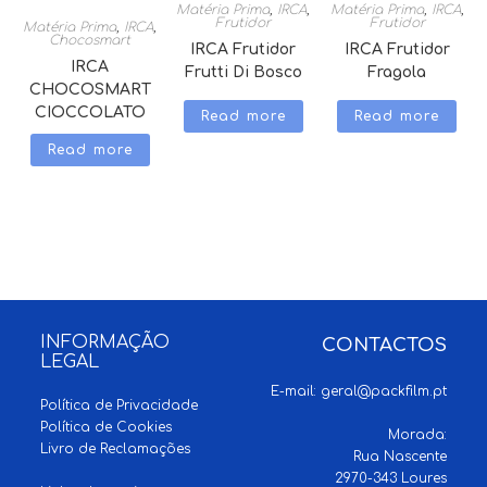
Matéria Prima
,
IRCA
,
Matéria Prima
,
IRCA
,
Frutidor
Frutidor
Matéria Prima
,
IRCA
,
Chocosmart
IRCA Frutidor
IRCA Frutidor
IRCA
Frutti Di Bosco
Fragola
CHOCOSMART
CIOCCOLATO
Read more
Read more
Read more
INFORMAÇÃO
CONTACTOS
LEGAL
E-mail:
geral@packfilm.pt
Política de Privacidade
Política de Cookies
Morada:
Livro de Reclamações
Rua Nascente
2970-343 Loures