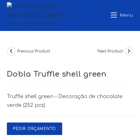
Skip
to
Menu
content
Previous Product
Next Product
Dobla Truffle shell green
Truffle shell green – Decoração de chocolate
verde (252 pcs)
PEDIR ORÇAMENTO