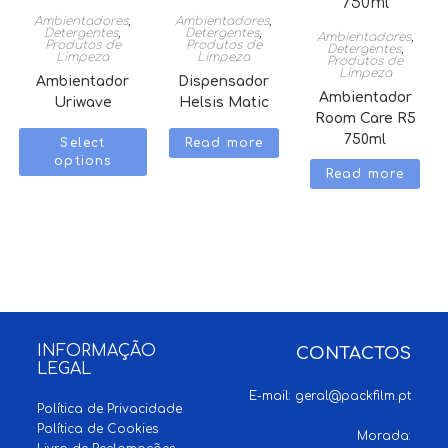
Ambientadores
,
Ambientadores
,
Detergentes
,
Detergentes
,
Ambientadores
,
Produtos de
Produtos de
Detergentes
,
Limpeza
Limpeza
Produtos de
Limpeza
Ambientador
Dispensador
Ambientador
Uriwave
Helsis Matic
Room Care R5
750ml
Select
Read more
options
Read more
INFORMAÇÃO
CONTACTOS
LEGAL
E-mail:
geral@packfilm.pt
Política de Privacidade
Política de Cookies
Morada: