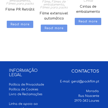
embalamento
,
Cintas
Filme
,
Filmes de
Filmes para packs
embalamento
,
Cintas de
Filmes para packs
Filme PR Retrátil
embalamento
Filme extensivel
automático
Read more
Read more
Read more
INFORMAÇÃO
CONTACTOS
LEGAL
E-mail:
geral@packfilm.pt
Política de Privacidade
Política de Cookies
Morada:
Livro de Reclamações
Rua Nascente
2970-343 Loures
Linha de apoio ao