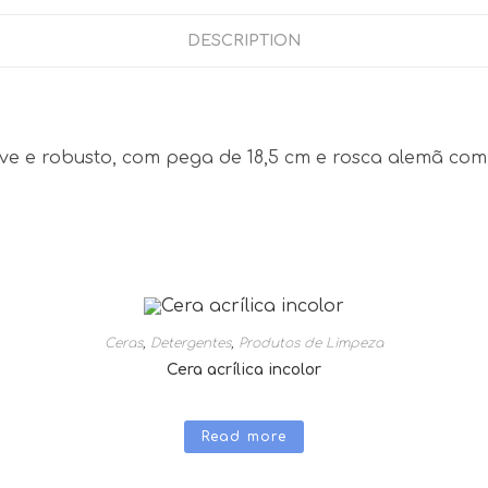
DESCRIPTION
e e robusto, com pega de 18,5 cm e rosca alemã com 
Ceras
,
Detergentes
,
Produtos de Limpeza
Cera acrílica incolor
Read more