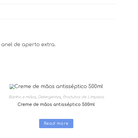
anel de aperto extra.
Banho e mãos
,
Detergentes
,
Produtos de Limpeza
Creme de mãos antisséptico 500ml
Read more