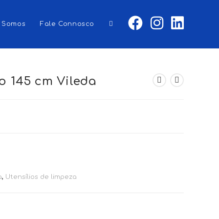
 Somos
Fale Connosco
Toggle
website
o 145 cm Vileda
search
a
,
Utensílios de limpeza