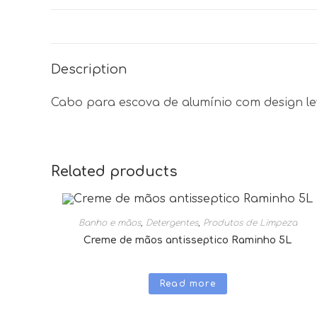
Description
Cabo para escova de alumínio com design lev
Related products
Banho e mãos
,
Detergentes
,
Produtos de Limpeza
Creme de mãos antisseptico Raminho 5L
Read more