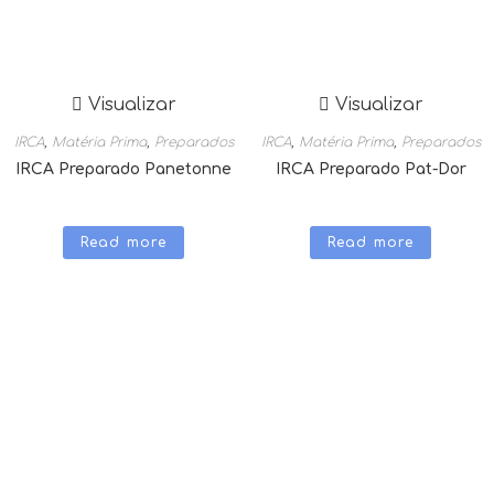
Visualizar
Visualizar
IRCA
,
Matéria Prima
,
Preparados
IRCA
,
Matéria Prima
,
Preparados
IRCA Preparado Panetonne
IRCA Preparado Pat-Dor
Read more
Read more