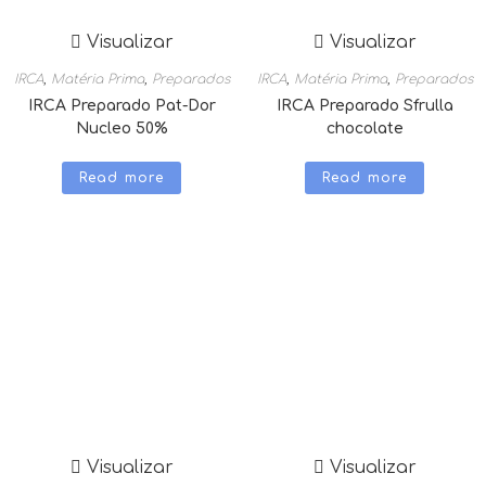
Visualizar
Visualizar
IRCA
,
Matéria Prima
,
Preparados
IRCA
,
Matéria Prima
,
Preparados
IRCA Preparado Pat-Dor
IRCA Preparado Sfrulla
Nucleo 50%
chocolate
Read more
Read more
Visualizar
Visualizar