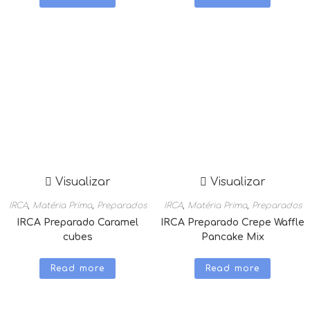
Visualizar
Visualizar
IRCA
,
Matéria Prima
,
Preparados
IRCA
,
Matéria Prima
,
Preparados
IRCA Preparado Caramel
IRCA Preparado Crepe Waffle
cubes
Pancake Mix
Read more
Read more