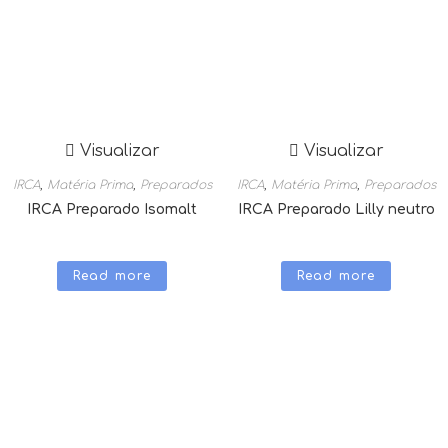
Visualizar
Visualizar
IRCA
,
Matéria Prima
,
Preparados
IRCA
,
Matéria Prima
,
Preparados
IRCA Preparado Isomalt
IRCA Preparado Lilly neutro
Read more
Read more