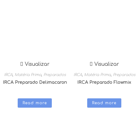
Visualizar
Visualizar
IRCA
,
Matéria Prima
,
Preparados
IRCA
,
Matéria Prima
,
Preparados
IRCA Preparado Delimacaron
IRCA Preparado Flowmix
Read more
Read more