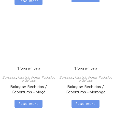
Read more
Visualizar
Visualizar
Bakepan
,
Matéria Prima
,
Recheios
Bakepan
,
Matéria Prima
,
Recheios
e Geleias
e Geleias
Bakepan Recheios /
Bakepan Recheios /
Coberturas – Maçã
Coberturas – Morango
Read more
Read more