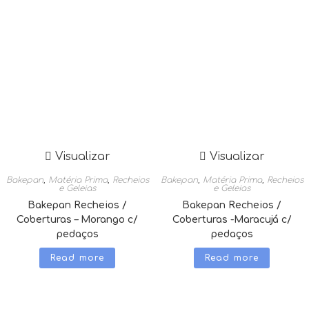
Visualizar
Visualizar
Bakepan
,
Matéria Prima
,
Recheios
Bakepan
,
Matéria Prima
,
Recheios
e Geleias
e Geleias
Bakepan Recheios /
Bakepan Recheios /
Coberturas – Morango c/
Coberturas -Maracujá c/
pedaços
pedaços
Read more
Read more