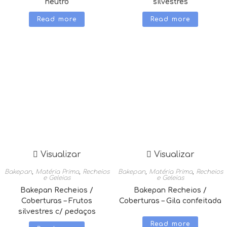
neutro
silvestres
Read more
Read more
Visualizar
Visualizar
Bakepan
,
Matéria Prima
,
Recheios
Bakepan
,
Matéria Prima
,
Recheios
e Geleias
e Geleias
Bakepan Recheios /
Bakepan Recheios /
Coberturas – Frutos
Coberturas – Gila confeitada
silvestres c/ pedaços
Read more