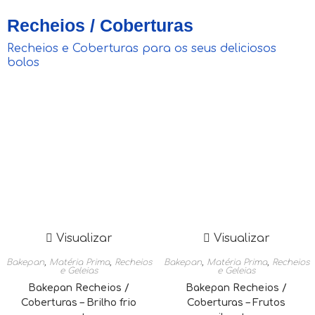
Recheios / Coberturas
Recheios e Coberturas para os seus deliciosos
bolos
Visualizar
Visualizar
Bakepan
,
Matéria Prima
,
Recheios
Bakepan
,
Matéria Prima
,
Recheios
e Geleias
e Geleias
Bakepan Recheios /
Bakepan Recheios /
Coberturas – Brilho frio
Coberturas – Frutos